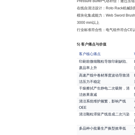
Pressure Buffer
气动补偿：通过压缩
在线自清洁设计：
Roto Rack
机械刮
模块化集成能力：
Web Sword Brus
3000 mm
以上
行业标准符合性：电气组件符合
CE
5)
客户痛点与价值
客户核心痛点
印刷前微细颗粒导致印刷缺陷、
废品率上升
高速产线中卷材厚度波动导致清
洁压力不稳定
干燥擦拭产生静电二次吸附，清
洁效果衰减
清洁系统维护频繁，影响产线
OEE
清洁颗粒滞留产线造成二次污染
多品种小批量生产换型效率低