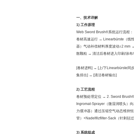
一、技术详解
1)
工作原理
Web Sword Brush®
系统运行流程：
卷材高速运行
→
Linearbürste
（线
器）气动补偿材料厚度波动±
2 mm
散颗粒 → 清洁后卷材进入印刷
/
涂布
/
[
卷材进料
]
→
[
上
/
下
Linearbürste
同
集排出
]
→
[
清洁卷材输出
]
2)
工艺流程
卷材预处理定位
→
2. Sword Brush
Ingromat-Sprayer
（微湿润喷头）向
力缓冲器）通过压缩空气动态维持恒
管）
+Nadelfilzfilter-Sack
（针刺毡过
3)
系统组成