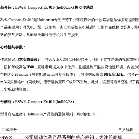
品介绍：ESW®-Compact-Ex-010 (hol600/Ex) 振动传感器
SW®-Compact-Ex-010是Holthausen专为严苛工业环境设计的一款紧凑型防爆振
该产品主要用于对风机、泵、压缩机、离心机等旋转机械进行
长期
的在线振动监测，能
导致的异常振动，从而避免非计划停机和生产损失
。
核心特性与参数：
该传感器采用
本安防爆设计
，符合ATEX 2014/34/EU指令，适用于存在易燃的气体或
成，防护等级高达
IP68
，意味着可浸入水中使用，且能抵御严酷的腐蚀性环境
。内置加
量范围为
0-20 mm/s
（另有0-50 mm/s可切换版本），频率响应覆盖
10Hz至1kHz
。信号评
0mA
模拟量输出（两线制）用于远传至PLC或DCS系统
。此外，该型号通常还集成了
值，实现就地预警
。
号解析：ESW®-Compact-Ex-010 (hol600/Ex)
型号命名遵循了Holthausen产品线的逻辑规则，可拆解如下：
组成部分
含义解析
ESW®
公司振动监测产品系列的核心标识，为注册商标。