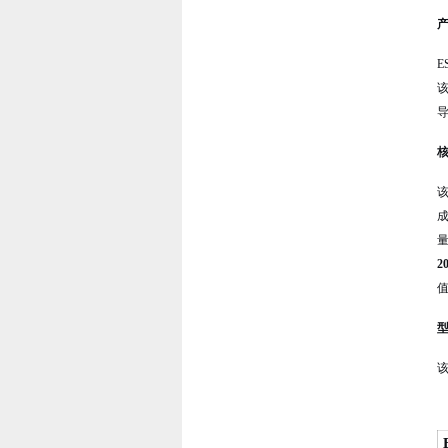
产
E
2
型
该