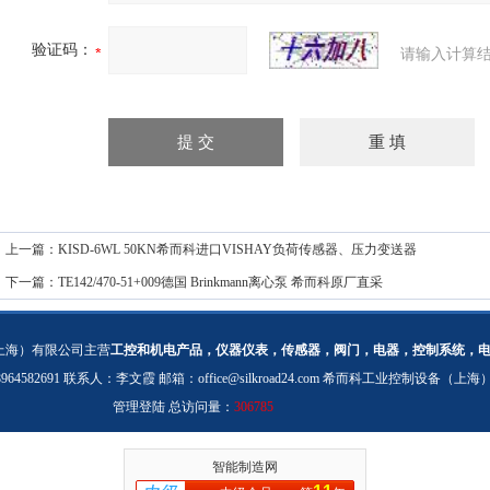
验证码：
请输入计算结
上一篇：
KISD-6WL 50KN希而科进口VISHAY负荷传感器、压力变送器
下一篇：
TE142/470-51+009德国 Brinkmann离心泵 希而科原厂直采
上海）有限公司主营
工控和机电产品，仪器仪表，传感器，阀门，电器，控制系统，
：18964582691 联系人：李文霞 邮箱：
office@silkroad24.com
希而科工业控制设备（上海
管理登陆
总访问量：
306785
智能制造网