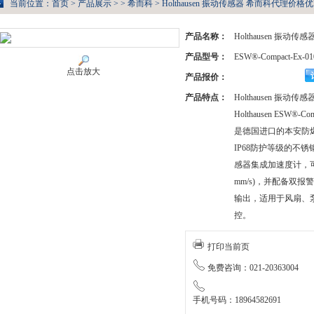
当前位置：
首页
>
产品展示
> >
希而科
> Holthausen 振动传感器 希而科代理价格优ESW
产品名称：
Holthausen 振动
产品型号：
ESW®-Compact-Ex-01
点击放大
产品报价：
产品特点：
Holthausen 振动
Holthausen ESW®-Comp
是德国进口的本安防
IP68防护等级的不
感器集成加速度计，可
mm/s)，并配备双报
输出，适用于风扇、
控。
打印当前页
免费咨询：021-20363004
手机号码：18964582691