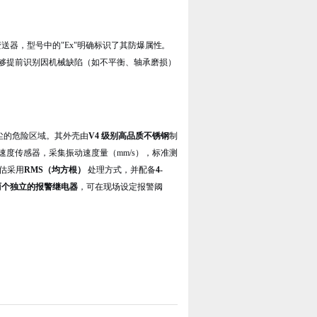
动监测变送器，型号中的"Ex"明确标识了其防爆属性
。
够提前识别因机械缺陷（如不平衡、轴承磨损）
粉尘的危险区域
。其外壳由
V4 级别高品质不锈钢
制
速度传感器，采集振动速度量（mm/s），标准测
估采用
RMS（均方根）
处理方式，并配备
4-
两个独立的报警继电器
，可在现场设定报警阈