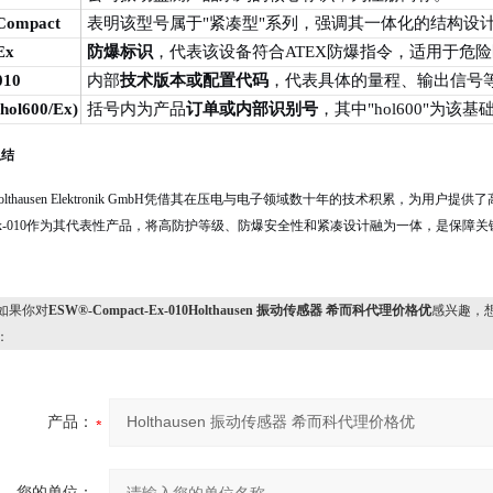
Compact
表明该型号属于"紧凑型"系列，强调其一体化的结构设
Ex
防爆标识
，代表该设备符合ATEX防爆指令，适用于危险区域（E
010
内部
技术版本或配置代码
，代表具体的量程、输出信号
(hol600/Ex)
括号内为产品
订单或内部识别号
，其中"hol600"为
总结
olthausen Elektronik GmbH凭借其在压电与电子领域数十年的技术积累，为用户提供
Ex-010作为其代表性产品，将高防护等级、防爆安全性和紧凑设计融为一体，是保障
果你对
ESW®-Compact-Ex-010Holthausen 振动传感器 希而科代理价格优
感兴趣，
：
产品：
您的单位：