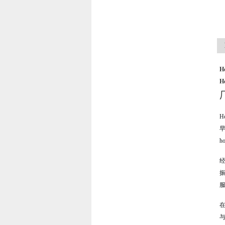
H
H
H
h
经
在