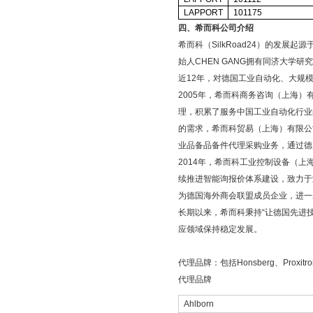
LAPPORT
101175
四、希而科公司介绍
希而科（
SilkRoad24
）的发展起源
始人
CHEN GANG
拥有同济大学研究
近
12
年，对德国工业自动化、大规
2005
年，希而科商务咨询（上海）
理，积累了服务中国工业自动化行业
的需求，希而科贸易（上海）有限公
业品备品备件代理采购业务，通过德
2014
年，希而科工业控制设备（上
续推进智能询报价体系建设，致力于
为德国海外商会联盟成员企业，进一
长期以来，希而科秉持
“
让德国先进
应领域保持稳定发展。
代理品牌：包括
Honsberg
、
Proxitr
代理品牌
Ahlborn