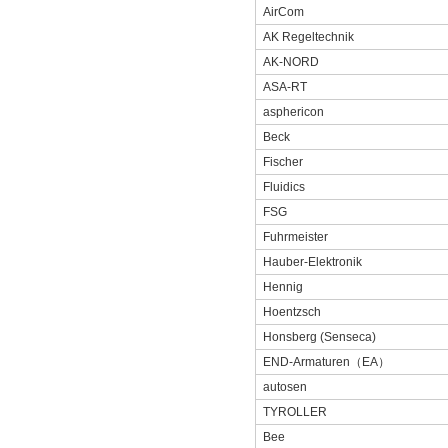
AirCom
AK Regeltechnik
AK-NORD
ASA-RT
asphericon
Beck
Fischer
Fluidics
FSG
Fuhrmeister
Hauber-Elektronik
Hennig
Hoentzsch
Honsberg (Senseca)
END-Armaturen
（
EA
）
autosen
TYROLLER
Bee