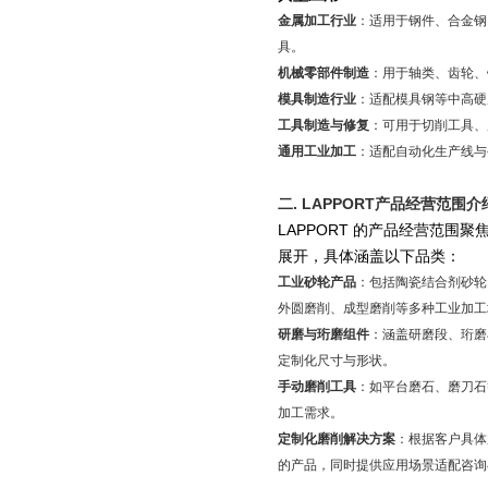
金属加工行业
：适用于钢件、合金钢
具。
机械零部件制造
：用于轴类、齿轮、
模具制造行业
：适配模具钢等中高硬
工具制造与修复
：可用于切削工具、
通用工业加工
：适配自动化生产线与
二
.
LAPPORT
产品经营范围介
LAPPORT 的产品经营范围聚
展开，具体涵盖以下品类：
工业砂轮产品
：包括陶瓷结合剂砂轮
外圆磨削、成型磨削等多种工业加工
研磨与珩磨组件
：涵盖研磨段、珩磨
定制化尺寸与形状。
手动磨削工具
：如平台磨石、磨刀石
加工需求。
定制化磨削解决方案
：根据客户具体
的产品，同时提供应用场景适配咨询