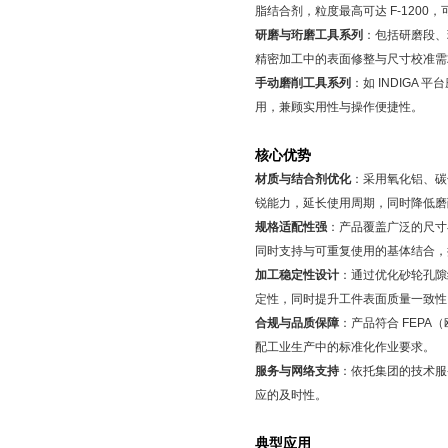
脂结合剂，粒度最高可达
F-1200
，
研磨与珩磨工具系列
：包括研磨段、
精密加工中的表面修整与尺寸校准需
手动磨削工具系列
：如
INDIGA
平台
用，兼顾实用性与操作便捷性。
核心优势
材质与结合剂优化
：采用氧化铝、碳
锐能力，延长使用周期，同时降低磨
规格适配性强
：产品覆盖广泛的尺寸
同时支持与可重复使用的基体结合，
加工稳定性设计
：通过优化砂轮孔隙
定性，同时提升工件表面质量一致性
合规与品质保障
：产品符合
FEPA
（
配工业生产中的标准化作业要求。
服务与网络支持
：依托集团的技术服
应的及时性。
典型应用