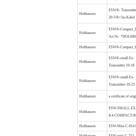
ESW®- Transmitte
Holthausen
20-VR+5m Kabel
ESW®-Compact_I
Holthausen
Art.Nr.: *HOL600
Holthausen
ESW®-Compact_I
ESW®-small-Ex-
Holthausen
Transmitter 10-18
ESW®-small-Ex-
Holthausen
Transmitter-10-25
Holthausen
a certificate of orig
ESW-SMALL-EX-
Holthausen
K4-COMPACT-0
Holthausen
ESW-Mini-C-014 
Holthausen
ESW-mini-C-252