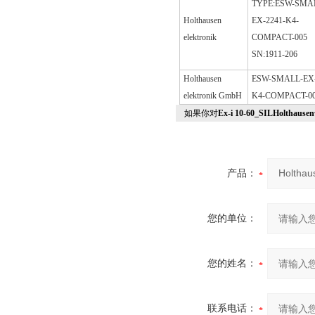
TYPE:ESW-SMA
Holthausen
EX-2241-K4-
elektronik
COMPACT-005
SN:1911-206
Holthausen
ESW-SMALL-EX-
elektronik GmbH
K4-COMPACT-0
如果你对
Ex-i 10-60_SILHol
产品：
您的单位：
您的姓名：
联系电话：