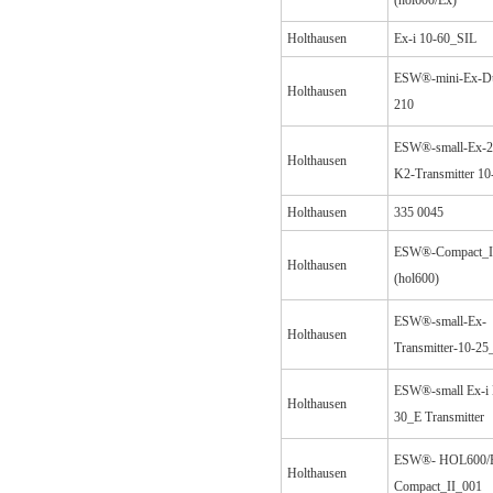
(hol600/Ex)
Holthausen
Ex-i 10-60_SIL
ESW®-mini-Ex-D
Holthausen
210
ESW®-small-Ex-2
Holthausen
K2-Transmitter 10
Holthausen
335 0045
ESW®-Compact_I
Holthausen
(hol600)
ESW®-small-Ex-
Holthausen
Transmitter-10-25
ESW®-small Ex-i
Holthausen
30_E Transmitter
ESW®- HOL600/
Holthausen
Compact_II_001