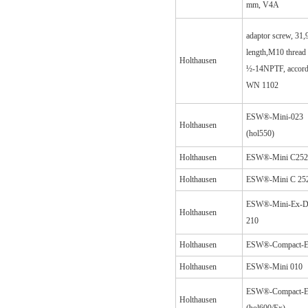
mm, V4A
adaptor screw, 31
length,M10 thread
Holthausen
½-14NPTF, accord
WN 1102
ESW®-Mini-023
Holthausen
(hol550)
Holthausen
ESW®-Mini C252
Holthausen
ESW®-Mini C 25
ESW®-Mini-Ex-D
Holthausen
210
Holthausen
ESW®-Compact-E
Holthausen
ESW®-Mini 010
ESW®-Compact-E
Holthausen