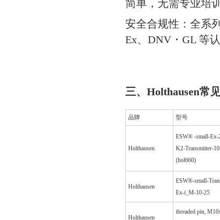
简单，无需专业培
安全合规性：全系
Ex、DNV・GL 
三、Holthausen
品牌
型号
ESW® -small-Ex-
Holthausen
K2-Transmitter-10
(hol660)
ESW®-small-Trans
Holthausen
Ex-i_M-10-25
threaded pin, M10
Holthausen