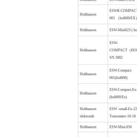
ESWR COMPACT
Holthausen
001 （hol600/E
Holthausen
ESW-Mini023 ( ho
ESW-
Holthausen
COMPACT（HO
SN.5882
ESW-Compact-
Holthausen
001(hol600)
ESW-Compact-Ex
Holthausen
(hol600/Ex)
Holthausen
ESW -small-Ex-2
elektronik
Transmitter-10-10
Holthausen
ESW-Mini-050