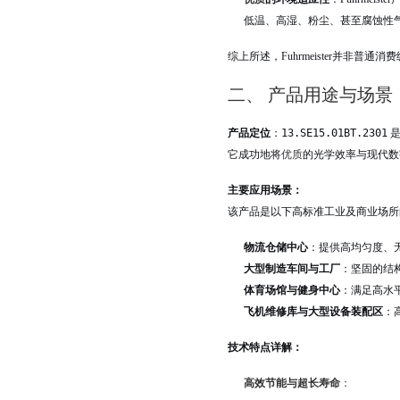
低温、高湿、粉尘、甚至腐蚀性
综上所述，Fuhrmeister并非
二、 产品用途与场
产品定位
：
13.SE15.01BT.2301
是
它成功地将
优质
的光学效率与现代数
主要应用场景：
该产品是以下高标准工业及商业场所
物流仓储中心
：提供高均匀度、
大型制造车间与工厂
：坚固的结
体育场馆与健身中心
：满足高水
飞机维修库与大型设备装配区
：
技术特点详解：
高效节能与超长寿命
：