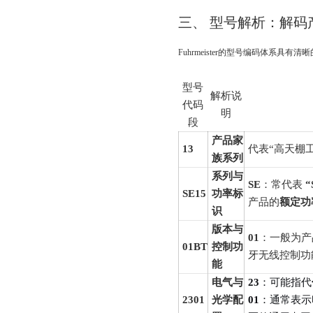
三、 型号解析：解码
Fuhrmeister的型号编码体系具有清
型号
解析说
代码
明
段
产品家
13
代表“高天棚
族系列
系列与
SE
：常代表
“
SE15
功率标
产品的
额定功
识
版本与
01
：一般为产
01BT
控制功
牙无线控制功
能
电气与
23
：可能指代
2301
光学配
01
：通常表示