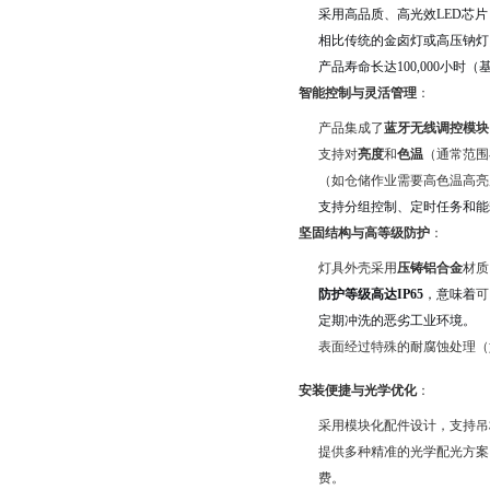
采用高品质、高光效LED芯片
相比传统的金卤灯或高压钠灯
产品寿命长达100,000小时
智能控制与灵活管理
：
产品集成了
蓝牙无线调控模块
支持对
亮度
和
色温
（通常范围
（如仓储作业需要高色温高亮
支持分组控制、定时任务和能
坚固结构与高等级防护
：
灯具外壳采用
压铸铝合金
材质
防护等级高达IP65
，意味着
可
定期冲洗的恶劣工业环境
。
表面经过特殊的耐腐蚀处理（
安装便捷与光学优化
：
采用模块化配件设计，支持吊
提供多种精准的光学配光方案
费。