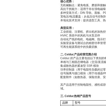
核心优势：
无机械触点：避免电弧、磨损和接触
高抗干扰能力：适用于存在强电磁噪
多种安装方式：
DIN
导轨、面板、
P
宽电压
/
电流覆盖：从低压信号控制
本地化技术支持：提供选型工具、热
典型应用：
工业烘箱、注塑机、挤出机的加热控
HVAC
系统中的风机与水泵启停
自动化产线的电机、电磁阀、指示灯
实验室设备与测试台的精密功率管理
可再生能源系统中的负载切换
二
. Celduc
产品经营范围介绍
Celduc
的产品主要包括以下类别的
单相与三相固态继电器（交流
/
直流
集成散热器的紧凑型
SSR
模块
功率控制器（用于电阻性负载的过零
信号隔离与接口模块（用于传感器
/
配套附件（如散热器、保险丝座、安
其产品适用于控制电阻性、感性或容
域。
三
. Celduc
热销产品型号
品牌
型号