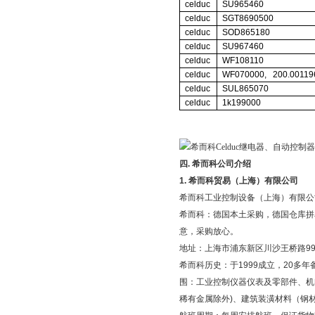
celduc
SU965460
celduc
SGT8690500
celduc
SOD865180
celduc
SU967460
celduc
WF108110
celduc
WF070000, 200.00119
celduc
SUL865070
celduc
1k199000
四
.
希而科公司介绍
1.
希而科贸易（上海）有限公司
希而科工业控制设备（上海）有限公
希而科：德国本土采购，德国仓库拼
意，采购放心。
地址：上海市浦东新区川沙王桥路
9
希而科历史：于
1999
成立，
20
多年
围：工业控制仪器仪表及零部件、机
稀有金属除外
)
、建筑装潢材料（钢