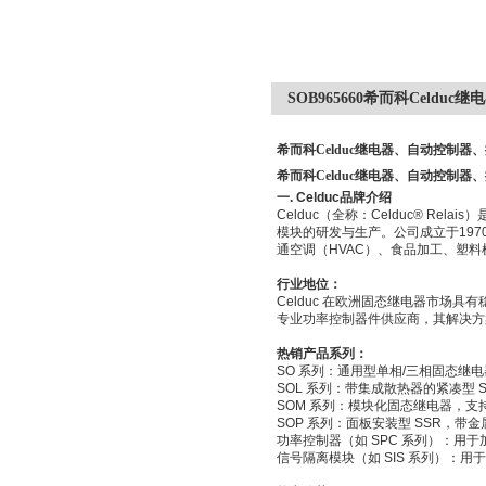
SOB965660希而科Celd
希而科Celduc继电器、自动控制器
希而科Celduc继电器、自动控制器
一
. Celduc
品牌介绍
Celduc
（全称：
Celduc® Relais
）
模块的研发与生产。公司成立于
197
通空调（
HVAC
）、食品加工、塑料
行业地位：
Celduc
在欧洲固态继电器市场具有
专业功率控制器件供应商，其解决方
热销产品系列：
SO
系列：通用型单相
/
三相固态继电
SOL
系列：带集成散热器的紧凑型
S
SOM
系列：模块化固态继电器，支
SOP
系列：面板安装型
SSR
，带金
功率控制器（如
SPC
系列）：用于
信号隔离模块（如
SIS
系列）：用于