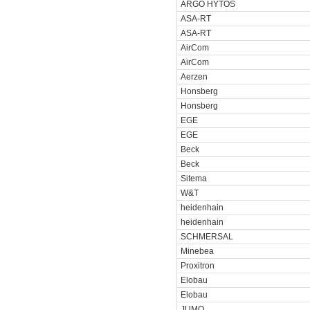
ARGO HYTOS
ASA-RT
ASA-RT
AirCom
AirCom
Aerzen
Honsberg
Honsberg
EGE
EGE
Beck
Beck
Sitema
W&T
heidenhain
heidenhain
SCHMERSAL
Minebea
Proxitron
Elobau
Elobau
JUMO