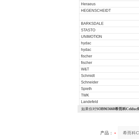
Heraeus
HEGENSCHEIDT
BARKSDALE
STASTO
UNIMOTION
hydac
hydac
fischer
fischer
W&T
Schmidt
Schneider
Spieth
TWK
Landefeld
如果你对
SOB965660希而科Ce
产品：