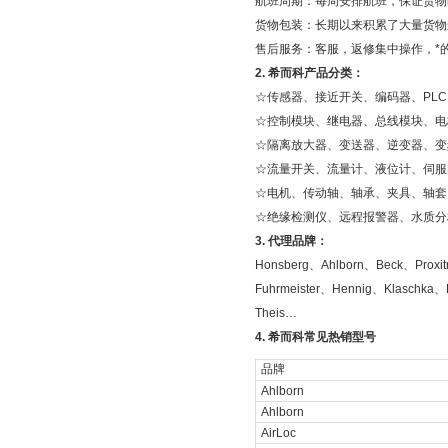
航班周期：每周安排航班，保证货物
货物包装：长期以来积累了大量货物
售后服务：客服，返修集中操作，*
2.
希而科产品分类：
☆传感器、接近开关、编码器、
PLC
☆控制模块、继电器、总线模块、电
☆隔离放大器、变送器、逆变器、变
☆流量开关、流量计、液位计、伺服
☆电机、传动轴、轴承、夹具、轴套
☆绝缘检测仪、远程报警器、水质分
3.
代理品牌：
Honsberg
、
Ahlborn
、
Beck
、
Proxit
Fuhrmeister
、
Hennig
、
Klaschka
、
Theis
…
4.
希而科常见热销型号
品牌
Ahlborn
Ahlborn
AirLoc