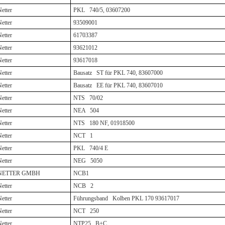
etter
PKL 740/5, 03607200
etter
93509001
etter
61703387
etter
93621012
etter
93617018
etter
Bausatz ST für PKL 740, 83607000
etter
Bausatz EE für PKL 740, 83607010
etter
NTS 70/02
etter
NEA 504
etter
NTS 180 NF, 01918500
etter
NCT 1
etter
PKL 740/4 E
etter
NEG 5050
NETTER GMBH
NCB1
etter
NCB 2
etter
Führungsband Kolben PKL 170 93617017
etter
NCT 250
etter
NTP25 B+C