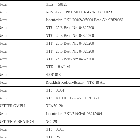
etter
NEG_ 50120
etter
Außenfeder PKL 5000 Best.-Nr.:93650023
etter
Innenfeder PKL 200/240/5000 Best.-Nr.:93620062
etter
NTP 25 B Best.-Nr.: 04325200
etter
NTP 25 B Best.-Nr.: 04325200
etter
NTP 25 B Best.-Nr.: 04325200
etter
NTP 25 B Best.-Nr.: 04325200
etter
NTP 25 B Best.-Nr.: 04325200
etter
NTK 18 AL M1
etter
89001018
etter
Druckluft-Kolbenvibrator NTK 18 AL
etter
NTS 50/04
etter
NTS 180 HF
Best.-Nr.: 01918600
NETTER GMBH
NEA50120
etter
Innenfeder PKL 740/5+6
93615004
NETTER VIBRATION
NCT29
etter
NTS 50/01
etter
NTK 25