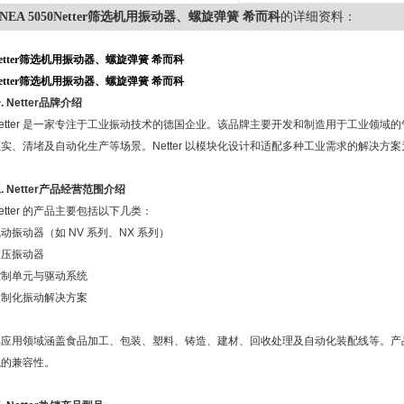
NEA 5050Netter筛选机用振动器、螺旋弹簧 希而科
的详细资料：
etter筛选机用振动器、螺旋弹簧 希而科
etter筛选机用振动器、螺旋弹簧 希而科
一
. Netter
品牌介绍
etter
是一家专注于工业振动技术的德国企业。该品牌主要开发和制造用于工业领域的
压实、清堵及自动化生产等场景。
Netter
以模块化设计和适配多种工业需求的解决方案
二
. Netter
产品经营范围介绍
etter
的产品主要包括以下几类：
气动振动器（如
NV
系列、
NX
系列）
液压振动器
控制单元与驱动系统
定制化振动解决方案
其应用领域涵盖食品加工、包装、塑料、铸造、建材、回收处理及自动化装配线等。产
境的兼容性。