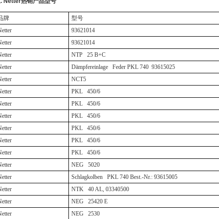
三
. Netter
热销产品型号
品牌
型号
etter
93621014
etter
93621014
etter
NTP 25 B+C
etter
Dämpfereinlage Feder PKL 740
93615025
etter
NCT5
etter
PKL 450/6
etter
PKL 450/6
etter
PKL 450/6
etter
PKL 450/6
etter
PKL 450/6
etter
PKL 450/6
etter
NEG 5020
etter
Schlagkolben PKL 740 Best.-Nr.: 93615005
etter
NTK 40 AL, 03340500
etter
NEG 25420 E
etter
NEG 2530