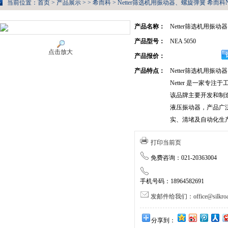
当前位置：
首页
>
产品展示
> >
希而科
> Netter筛选机用振动器、螺旋弹簧 希而科NE
产品名称：
Netter筛选机用振
产品型号：
NEA 5050
点击放大
产品报价：
产品特点：
Netter筛选机用振
Netter 是一家专
该品牌主要开发和制
液压振动器，产品广
实、清堵及自动化生
打印当前页
免费咨询：021-20363004
手机号码：18964582691
发邮件给我们：office@silkroa
分享到：