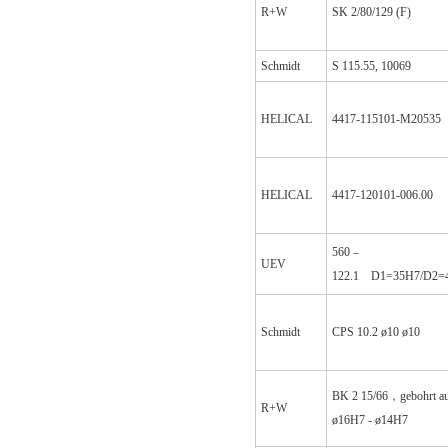
R+W
SK 2/80/129 (F)
Schmidt
S 115.55, 10069
HELICAL
4417-115101-M20535
HELICAL
4417-120101-006.00
560 –
UEV
122.1
D1=35H7/D2=
Schmidt
CPS 10.2 ø10 ø10
BK 2 15/66，gebohrt au
R+W
ø16H7 - ø14H7