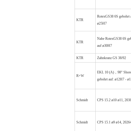
RotexGS38 6S gebohrt 
KTR
ø25H7
Nabe RotexGS38 6S ge
KTR
auf ø30H7
KTR
Zahnkranz GS 38/92
EKL 10 (A)，98° Shor
R+W
gebohrt auf: ø12H7 - ø
Schmidt
CPS 15.2 ø10 ø11, 203
Schmidt
CPS 15.1 ø9 ø14, 2026