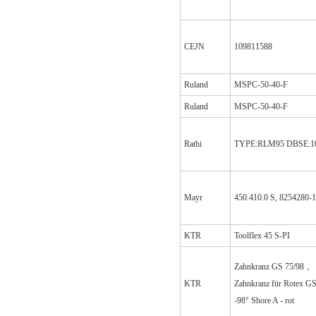
CEJN
109811588
Ruland
MSPC-50-40-F
Ruland
MSPC-50-40-F
Rathi
TYPE:RLM95 DBSE:
Mayr
450.410.0 S, 8254280-1
KTR
Toolflex 45 S-PI
Zahnkranz GS 75/98，
KTR
Zahnkranz für Rotex GS
-98° Shore A - rot