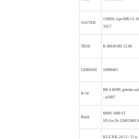
110926, type:MKJ-S 1
SAUTER
32G7
TKSE
K.00630.001.12.00
GERWAH
16996461
BK 6 60/89, gebohrt au
R+W
- ø24H7
MMS 1000 ST
Reich
SN;Art.Nr:1200130011
KUZ-KK-24-11 / 11 a-