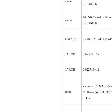
zimm
nr:10041063
KUZ-KK-24-11 / 16 a-
zimm
nr:10040286
ENEMAC
05504192 EWC 15/041
JAKOB
6.92303E+12
JAKOB
6.92271E+12
Zahnkranz 160/98，Zah
KTR
für Rotex Gr. 160 - 98°
- violet