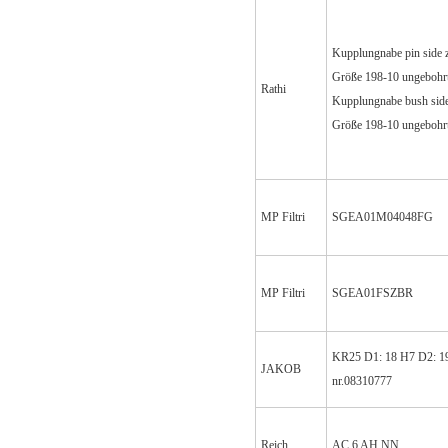
Kupplungnabe pin side 
Größe 198-10 ungebohr
Rathi
Kupplungnabe bush sid
Größe 198-10 ungebohr
MP Filtri
SGEA01M04048FG
MP Filtri
SGEA01FSZBR
KR25 D1: 18 H7 D2: 1
JAKOB
nr.08310777
Reich
AC 6 AH NN