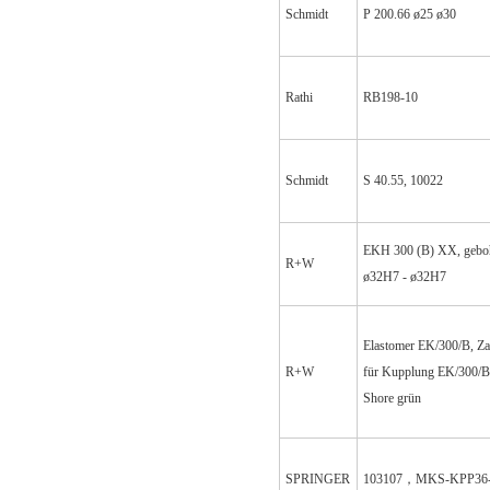
Schmidt
P 200.66 ø25 ø30
Rathi
RB198-10
Schmidt
S 40.55, 10022
EKH 300 (B) XX, geboh
R+W
ø32H7 - ø32H7
Elastomer EK/300/B, Z
R+W
für Kupplung EK/300/B
Shore grün
SPRINGER
103107，MKS-KPP36