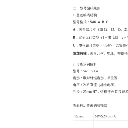
二：型号编码规则
1. 基础编码结构
型号格式：
546.A.B.C
A
：离合器尺寸（如 12、13、15、21
B
：定子设计类型（1 = 带飞线，2 
C
：电枢设计类型（4/5/6/7，含
附加特性
：齿形几何、电压、带键槽孔径（
2. 订货示例解析
型号：546.15.1.4
齿形：顺时针锯齿形，单位置
电压：24V 直流（标准电压）
孔径：25mm H7，键槽符合 DIN 6885
希而科历史采购联轴器
Ruland
MWS20-6-6-A