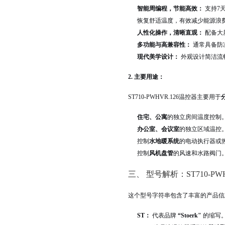
智能周编程，节能高效：
支持7
恢复舒适温度，有效减少能源浪
人性化操作，清晰直观：
配备大
多功能与高兼容性：
通常具备防
现代美学设计：
外观设计简洁流
2. 主要用途：
ST710-PWHVR.126温控器主要用于
住宅、公寓
的独立房间温度控制
办公室、会议室
的独立区域温控
控制
水地暖系统
的电动执行器或
控制
风机盘管
的风速和水路阀门
三、 型号解析：ST710-PWH
这个型号字符串包含了丰富的产品信
ST：
代表品牌
“Stoerk"
的缩写