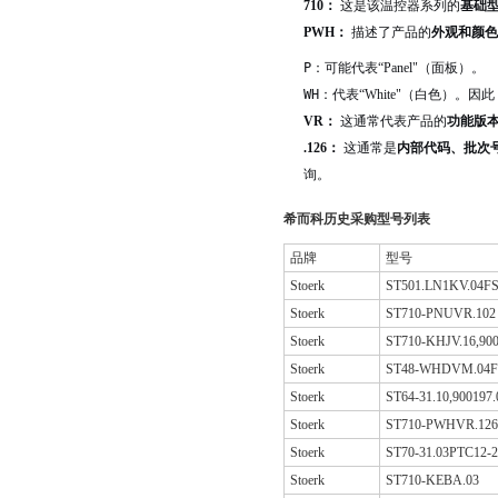
710：
这是该温控器系列的
基础
PWH：
描述了产品的
外观和颜色
P
：可能代表“Panel"（面板）。
WH
：代表“White"（白色）。因此
VR：
这通常代表产品的
功能版
.126：
这通常是
内部代码、批次
询。
希而科历史采购型号列表
品牌
型号
Stoerk
ST501.LN1KV.04F
Stoerk
ST710-PNUVR.102 
Stoerk
ST710-KHJV.16,900
Stoerk
ST48-WHDVM.04FP
Stoerk
ST64-31.10,900197.
Stoerk
ST710-PWHVR.126 
Stoerk
ST70-31.03PTC12
Stoerk
ST710-KEBA.03