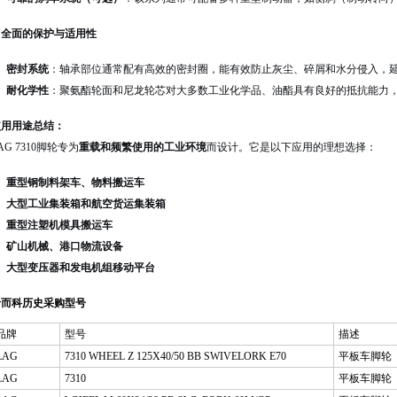
. 全面的保护与适用性
密封系统
：轴承部位通常配有高效的密封圈，能有效防止灰尘、碎屑和水分侵入，
耐化学性
：聚氨酯轮面和尼龙轮芯对大多数工业化学品、油酯具有良好的抵抗能力
使用用途总结：
AG 7310脚轮专为
重载和频繁使用的工业环境
而设计。它是以下应用的理想选择：
重型钢制料架车、物料搬运车
大型工业集装箱和航空货运集装箱
重型注塑机模具搬运车
矿山机械、港口物流设备
大型变压器和发电机组移动平台
希而科历史采购型号
品牌
型号
描述
LAG
7310 WHEEL Z 125X40/50 BB SWIVELORK E70
平板车脚轮
LAG
7310
平板车脚轮