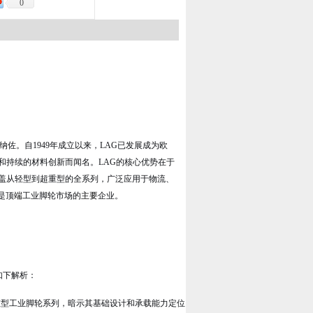
0
佐。自1949年成立以来，LAG已发展成为欧
和持续的材料创新而闻名。LAG的核心优势在于
盖从轻型到超重型的全系列，广泛应用于物流、
是顶
端
工业脚轮市场的
主要
企业。
如下解析：
超重型工业脚轮系列，暗示其基础设计和承载能力定位。