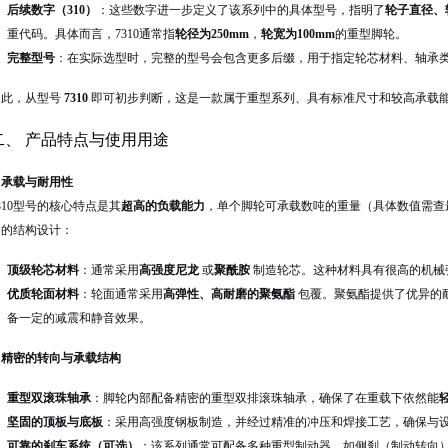
后续数字（310）
：这些数字进一步定义了该系列中的具体型号，指明了
轮子直径、
重代码。具体而言，7310通常指
轮径为250mm
，
轮宽为100mm
的重型脚轮。
完整型号
：在实际选型时，完整的型号会包含更多后缀，用于指定轮芯材料、轴承类型等
因此，从型号
7310
即可初步判断，这是一款属于重型系列、具有标准尺寸和较高承载
二、 产品特点与使用用途
. 承载与耐用性
310型号的核心特点是其
超高的负载能力
，单个脚轮可承载数吨的重量（具体数值需查最
固的结构设计：
顶级轮芯材料
：通常采用
高强度尼龙
或
聚酰胺
制造轮芯。这种材料具有很高的机械
优质轮面材料
：轮面通常采用
高弹性、高耐磨的聚氨酯
包覆。聚氨酯提供了优异的
备一定的减震和静音效果。
. 精密的转向与承载结构
重型双滚珠轴承
：脚轮内部配备精密的重型双排滚珠轴承，确保了在重载下依然能
坚固的顶板与底板
：采用高强度钢板制造，并经过精准的冲压和焊接工艺，确保与
可靠的刹车系统（可选）
：该系列通常可配备多种重型制动器，如侧刹（制动转向