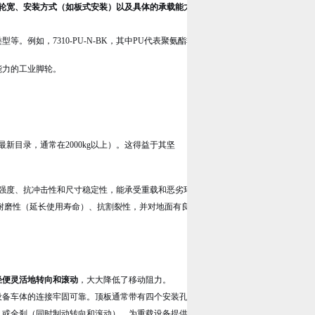
轮宽、安装方式（如板式安装）以及具体的承载能力等级
。例如，“310"很可能对应
。例如，7310-PU-N-BK，其中PU代表聚氨酯轮面，N代表尼龙轮芯，BK代表
能力的工业脚轮。
新目录，通常在2000kg以上）。这得益于其坚
强度、抗冲击性和尺寸稳定性，能承受重载和恶劣环境的考验。
耐磨性（延长使用寿命）、抗割裂性，并对地面有良好的保护作用（不伤地面，如环
轻便灵活地转向和滚动
，大大降低了移动阻力。
设备车体的连接牢固可靠。顶板通常带有四个安装孔，符合标准尺寸，便于安装。
）或全刹（同时制动转向和滚动），为重载设备提供静止状态下的安全锁定。