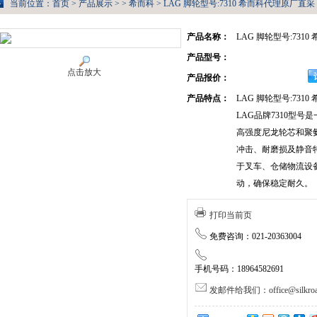
当前位置：
首页
>
产品展示
> >
希而科
> LAG 脚轮型号:7310 希而科代理原厂直采
产品名称：
LAG 脚轮型号:731
产品型号：
点击放大
产品报价：
产品特点：
LAG 脚轮型号:731
LAG品牌7310型
高强度尼龙轮芯和聚
冲击、耐磨损及静音
于叉车、仓储物流设
动，确保稳定耐久。
打印当前页
免费咨询：021-20363004
手机号码：18964582691
发邮件给我们：office@silkroa