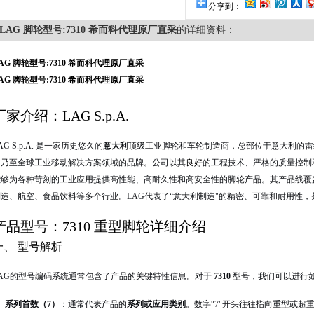
分享到：
LAG 脚轮型号:7310 希而科代理原厂直采
的详细资料：
AG 脚轮型号:7310 希而科代理原厂直采
AG 脚轮型号:7310 希而科代理原厂直采
厂家介绍：LAG S.p.A.
AG S.p.A. 是一家历史悠久的
意大利
顶级工业脚轮和车轮制造商，总部位于意大利的雷纳
洲乃至全球工业移动解决方案领域的品牌。公司以其
良好
的工程技术、严格的质量控制
能够为各种
苛刻的工业应用提供高性能、高耐久性和高安全性的脚轮产品。其产品线覆
制造、航空、食品饮料等多个行业。LAG代表了“意大利制造"的精密、可靠和耐用性，
产品型号：7310 重型脚轮详细介绍
一、 型号解析
LAG的型号编码系统通常包含了产品的关键特性信息。对于
7310
型号，我们可以进行
系列首数（7）
：通常代表产品的
系列或应用类别
。数字“7"开头往往指向重型或