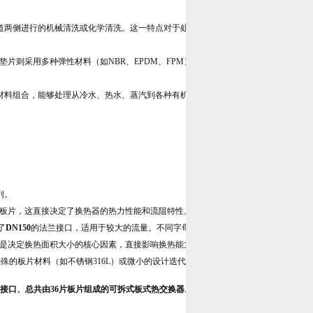
道两侧进行的机械清洗或化学清洗。这一特点对于处理易结垢的流体或卫生要求严格
垫片则采用多种弹性材料（如NBR、EPDM、FPM）以适应不同的温度和流体性质
材料组合，能够处理从冷水、热水、蒸汽到各种有机介质、油类和温和化学溶液的广
列。
板片，这直接决定了换热器的热力性能和流阻特性。
了
DN150
的法兰接口，适用于较大的流量。不同字母（如A, B, C, D）对应不同的接
是决定换热面积大小的核心因素，直接影响换热能力。
殊的板片材料（如不锈钢316L）或微小的设计迭代。
法兰接口、总共由36片板片组成的可拆式板式热交换器。