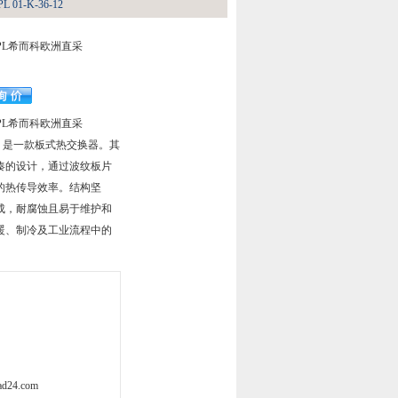
1-K-36-12
TPL希而科欧洲直采
TPL希而科欧洲直采
-36-12 是一款板式热交换器。其
凑的设计，通过波纹板片
的热传导效率。结构坚
成，耐腐蚀且易于维护和
暖、制冷及工业流程中的
d24.com