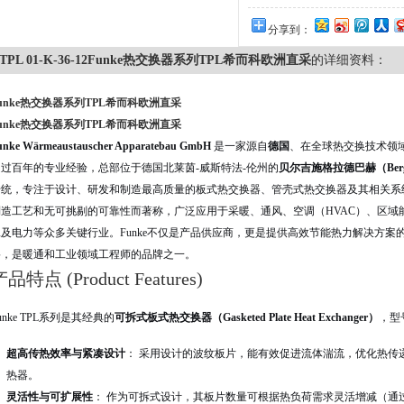
分享到：
TPL 01-K-36-12Funke热交换器系列TPL希而科欧洲直采
的详细资料：
unke热交换器系列TPL希而科欧洲直采
unke热交换器系列TPL希而科欧洲直采
unke Wärmeaustauscher Apparatebau GmbH
是一家源自
德国
、在全球热交换技术领
超过百年的专业经验，总部位于德国北莱茵-威斯特法-伦州的
贝尔吉施格拉德巴赫（Bergis
传统，专注于设计、研发和制造最高质量的板式热交换器、管壳式热交换器及其相关系
制造工艺和无可挑剔的可靠性而著称，广泛应用于采暖、通风、空调（HVAC）、区域
工及电力等众多关键行业。Funke不仅是产品供应商，更是提供高效节能热力解决方
络，是暖通和工业领域工程师的品牌之一。
品特点 (Product Features)
unke TPL系列是其经典的
可拆式板式热交换器（Gasketed Plate Heat Exchanger）
，型号
超高传热效率与紧凑设计
： 采用设计的波纹板片，能有效促进流体湍流，优化热传
热器。
灵活性与可扩展性
： 作为可拆式设计，其板片数量可根据热负荷需求灵活增减（通