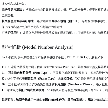
适应性和成本效益。
维护便捷与清洁
： 框架式结构允许设备被拆卸，板片可以轻松分开，便于对板片通
至关重要。
长久的使用寿命与可靠性
： 板片通常由
高级不锈钢（如316L）
等耐腐蚀材料制成，
保了板片和垫片之间的密封和长期运行的稳定性。
广泛的适用性
： 该系列产品设计能承受较高的温度和压力，可选配多种板片和垫片
型号解析 (Model Number Analysis)
Funke的型号编码系统包含了产品的关键技术参数，
TPL 01-K-36-1
可以解析如下：
TPL
： 这是产品系列代码，代表Funke的
T
hermal
P
late
L
ine，即标准板式热交换器系
01
： 通常指代
板片型号（Plate Type）
。不同数字对应不同波纹角度、深度和设计的
K
： 这个字母代表
框架类型（Frame Type）
或
连接口径
。
“K"
通常表示该设备配备
36
： 这个数字明确指出了该换热器包含的
板片总数（Number of Plates）
。板片数量
1
： 这通常是
装配代码或版本代号
。它可能表示特定的垫片材料选项（如NBR）、特
总结而言，该型号描述了一款由德国Funke生产的、采用01型板片、配备DN150