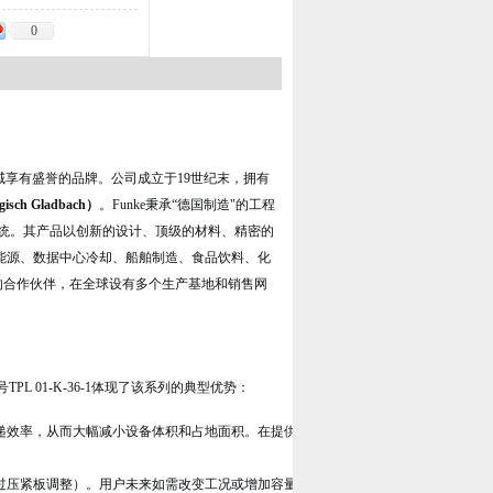
0
域享有盛誉的品牌。公司成立于19世纪末，拥有
ch Gladbach）
。Funke秉承“德国制造"的工程
统。其产品以创新的设计、顶级的材料、精密的
能源、数据中心冷却、船舶制造、食品饮料、化
案的合作伙伴，在全球设有多个生产基地和销售网
TPL 01-K-36-1体现了该系列的典型优势：
递效率，从而大幅减小设备体积和占地面积。在提供相同换热能力的情况下，其尺寸
过压紧板调整）。用户未来如需改变工况或增加容量，可通过简单地添加或减少板片