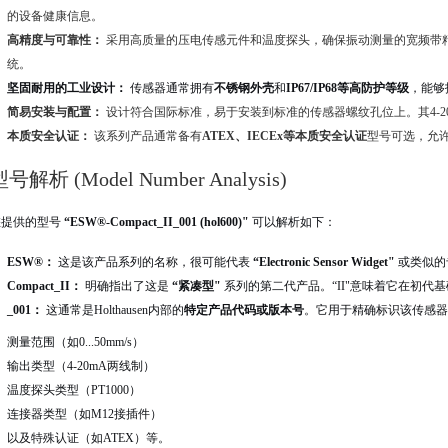
的设备健康信息。
高精度与可靠性：
采用高质量的压电传感元件和温度探头，确保振动测量的宽频带精度
统。
坚固耐用的工业设计：
传感器通常拥有
不锈钢外壳
和
IP67/IP68等高防护等级
，能够
简易安装与配置：
设计符合国际标准，易于安装到标准的传感器螺纹孔位上。其4-
本质安全认证：
该系列产品通常备有
ATEX、IECEx等本质安全认证
型号可选，允许
号解析 (Model Number Analysis)
您提供的型号
“ESW®-Compact_II_001 (hol600)"
可以解析如下：
ESW®：
这是该产品系列的名称，很可能代表
“Electronic Sensor Widget"
或类似的专
Compact_II：
明确指出了这是
“紧凑型"
系列的第二代产品。“II"意味着它在初
_001：
这通常是Holthausen内部的
特定产品代码或版本号
。它用于精确标识该传感器
测量范围（如0...50mm/s）
输出类型（4-20mA两线制）
温度探头类型（PT1000）
连接器类型（如M12接插件）
以及特殊认证（如ATEX）等。