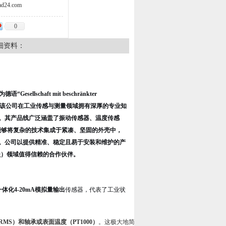
d24.com
0
细资料：
llschaft mit beschränkter
）。该公司在工业传感与测量领域拥有深厚的专业知
。其产品线广泛涵盖了振动传感器、温度传感
力，能够将复杂的技术集成于紧凑、坚固的外壳中，
。公司以提供精准、稳定且易于安装和维护的产
toring）领域值得信赖的合作伙伴。
一体化4-20mA模拟量输出
传感器，代表了工业状
MS）和轴承或表面温度（PT1000）
。这极大地简化了系统布线、安装和维护成本，