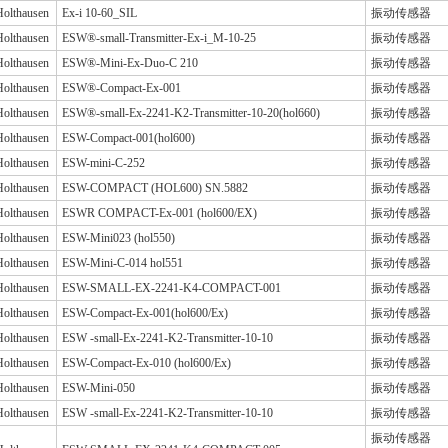
Holthausen
Ex-i 10-60_SIL
振动传感器
Holthausen
ESW®-small-Transmitter-Ex-i_M-10-25
振动传感器
Holthausen
ESW®-Mini-Ex-Duo-C 210
振动传感器
Holthausen
ESW®-Compact-Ex-001
振动传感器
Holthausen
ESW®-small-Ex-2241-K2-Transmitter-10-20(hol660)
振动传感器
Holthausen
ESW-Compact-001(hol600)
振动传感器
Holthausen
ESW-mini-C-252
振动传感器
Holthausen
ESW-COMPACT (HOL600) SN.5882
振动传感器
Holthausen
ESWR COMPACT-Ex-001 (hol600/EX)
振动传感器
Holthausen
ESW-Mini023 (hol550)
振动传感器
Holthausen
ESW-Mini-C-014 hol551
振动传感器
Holthausen
ESW-SMALL-EX-2241-K4-COMPACT-001
振动传感器
Holthausen
ESW-Compact-Ex-001(hol600/Ex)
振动传感器
Holthausen
ESW -small-Ex-2241-K2-Transmitter-10-10
振动传感器
Holthausen
ESW-Compact-Ex-010 (hol600/Ex)
振动传感器
Holthausen
ESW-Mini-050
振动传感器
Holthausen
ESW -small-Ex-2241-K2-Transmitter-10-10
振动传感器
振动传感器