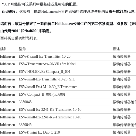
“001"可能指向该系列中最基础或最标准的配置。
(hol600)：
这极有可能是Holthausen公司内部物料管理系统使用的
目录号或订单代码
总结而言，该型号描述了一款由荷兰Holthausen公司生产的第二代紧凑型、双参数
由代码“001"和“hol600"
来
确定。
希而科历史采购型号列表:
品牌
型号
描述
Holthausen
ESW®-small-Ex-Transmitter-10-25
振动传感器
Holthausen
ESW-Transmitter-xs-20-VR+5m Kabel
振动传感器
Holthausen
ESW-HOL600/Ex Compact_II_001
振动传感器
Holthausen
ESW-small-Ex-Transmitter-10-25_SIL
振动传感器
Holthausen
ESW-small Ex-i M 10-30_E Transmitter
振动传感器
Holthausen
ESW-Compact_II_001 (hol600)
振动传感器
Holthausen
3350045
振动传感器附
Holthausen
ESW-small-Ex-2241-K2-Transmitter 10-10
振动传感器
Holthausen
ESW-small-Ex-2241-K2-Transmitter 10-10
振动传感器
Holthausen
3350045
振动传感器附
Holthausen
ESW®-mini-Ex-Duo-C-210
振动传感器