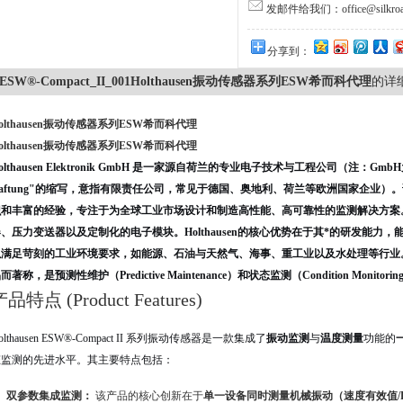
发邮件给我们：office@silkroa
分享到：
ESW®-Compact_II_001Holthausen振动传感器系列ESW希而科代理
的详
olthausen振动传感器系列ESW希而科代理
olthausen振动传感器系列ESW希而科代理
olthausen Elektronik GmbH
是一家源自
荷兰
的专业电子技术与工程公司（注：GmbH为德语“Gese
Haftung"的缩写，意指有限责任公司，常见于德国、奥地利、荷兰等欧洲国家企业
识和丰富的经验，专注于为全球工业市场设计和制造高性能、高可靠性的监测解决方案
、压力变送器以及定制化的电子模块。Holthausen的核心优势在于其*的研发能
以满足苛刻的工业环境要求，如能源、石油与天然气、海事、重工业以及水处理等行业
而著称，是预测性维护（Predictive Maintenance）和状态监测（Condition Moni
品特点 (Product Features)
olthausen ESW®-Compact II 系列振动传感器是一款集成了
振动监测
与
温度测量
功能的
态监测的先进水平。其主要特点包括：
双参数集成监测：
该产品的核心创新在于
单一设备同时测量机械振动（速度有效值/R