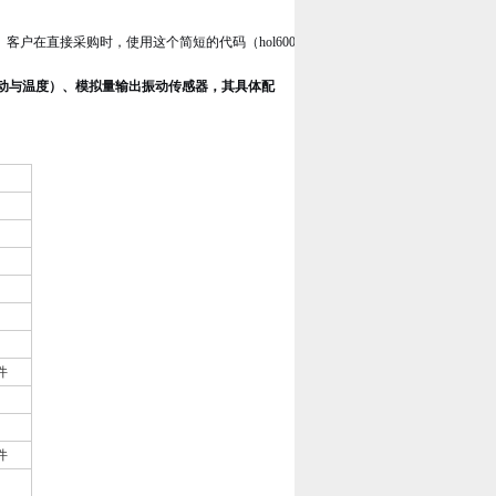
。客户在直接采购时，使用这个简短的代码（hol600）可以准确地指定这款产品，确
（振动与温度）、模拟量输出振动传感器，其具体配
件
件