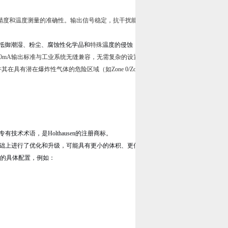
和温度测量的准确性。输出信号稳定，抗干扰能力强，非常适合长距离传输至PLC、D
抵御潮湿、粉尘、腐蚀性化学品和
特殊
温度的侵蚀，确保在
恶劣
的工业环境下长期稳
20mA输出标准与工业系统无缝兼容，无需复杂的设置，即可实现即插即用。
其在具有潜在爆炸性气体的危险区域（如Zone 0/Zone 20）中安全使用，这对于化
有技术术语，是Holthausen的注册商标。
代基础上进行了优化和升级，可能具有更小的体积、更低的功耗、更强的处理能力或更丰
的具体配置，例如：