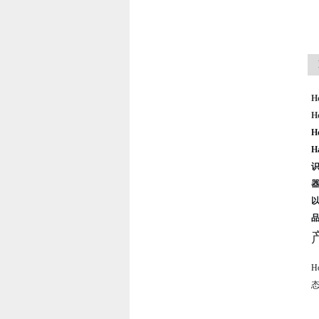
H
H
H
器
品
产
H