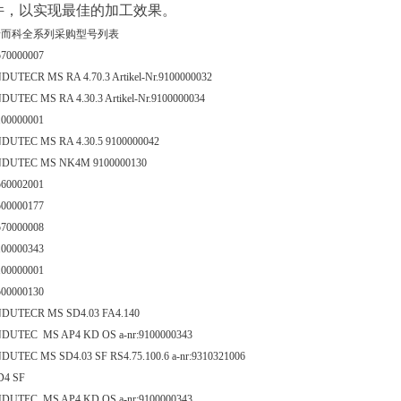
件，以实现最佳的加工效果。
希而科全系列采购型号列表
570000007
NDUTECR MS RA 4.70.3 Artikel-Nr.9100000032
NDUTEC MS RA 4.30.3 Artikel-Nr.9100000034
100000001
NDUTEC MS RA 4.30.5 9100000042
NDUTEC MS NK4M 9100000130
560002001
500000177
570000008
100000343
100000001
500000130
NDUTECR MS SD4.03 FA4.140
NDUTEC MS AP4 KD OS a-nr:9100000343
NDUTEC MS SD4.03 SF RS4.75.100.6 a-nr:9310321006
D4 SF
NDUTEC MS AP4 KD OS a-nr:9100000343