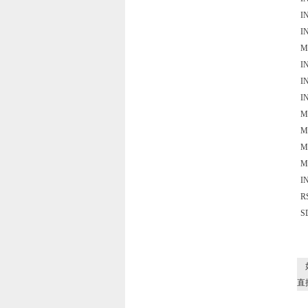
I
I
M
I
I
I
M
M
M
M
I
R
S
如
直