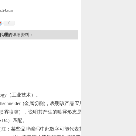
d24.com
0
科代理
的详细资料：
：
ology（工业技术）。
ll
s
chneiden (金属切削)，表明该产品应用于金属加工微量润滑系
（圆形喷雾喷嘴），说明其产生的喷雾形态是圆形。
SD4）匹配。
。（注：某些品牌编码中此数字可能代表其他含义，但角度是常见