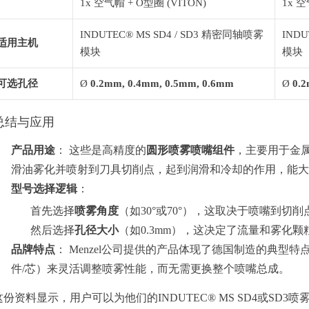
1x 空气帽 + O型圈 (VITON)
1x 空
INDUTEC® MS SD4 / SD3 精密同轴喷雾
INDU
适用主机
模块
模块
可选孔径
Ø
0.2mm, 0.4mm, 0.5mm, 0.6mm
Ø
0.2
总结与应用
产品用途
： 这些是高精度的
圆形喷雾喷嘴组件
，主要用于金
滑油雾化并喷射到刀具切削点，起到润滑和冷却的作用，能
型号选择逻辑
：
首先选择
喷雾角度
（如30°或70°），这取决于喷嘴到切
然后选择
孔径大小
（如0.3mm），这决定了流量和雾化
品牌特点
： Menzel公司提供的产品体现了德国制造的典型特
件/芯）来灵活调整喷雾性能，而无需更换整个喷嘴总成。
这份资料显示，用户可以为他们的INDUTEC® MS SD4或SD