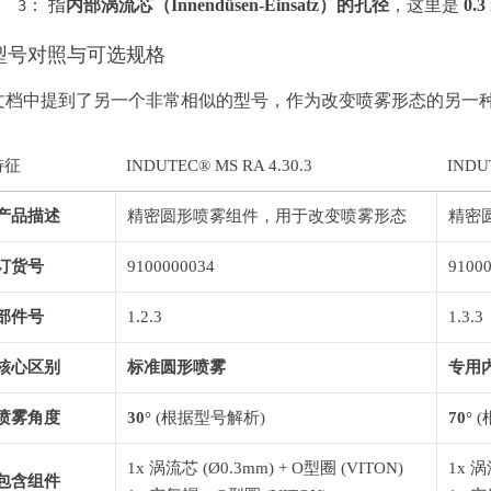
： 指
内部涡流芯（Innendüsen-Einsatz）的孔径
，这里是
0.
3
型号对照与可选规格
文档中提到了另一个非常相似的型号，作为改变喷雾形态的另一
特征
INDUTEC® MS RA 4.30.3
INDU
产品描述
精密圆形喷雾组件，用于改变喷雾形态
精密
订货号
9100000034
9100
部件号
1.2.3
1.3.3
核心区别
标准圆形喷雾
专用
喷雾角度
30°
(根据型号解析)
70°
(
1x 涡流芯 (Ø0.3mm) + O型圈 (VITON)
1x 涡
包含组件