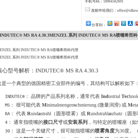
手机号码：18964582691
发邮件给我们：office@silkroa
分享到：
INDUTEC® MS RA 4.30.3MENZEL 系列 INDUTEC® MS RA喷嘴希而
ENZEL 系列 INDUTEC® MS RA喷嘴希而科代理
ENZEL 系列 INDUTEC® MS RA喷嘴希而科代理
核心型号解析：INDUTEC® MS RA 4.30.3
这是一个典型的德国精密工业部件的编号，其结构可以解析如下
： 品牌的产品系列名称，通常代表
Ind
ustrial
Tec
hn
INDUTEC®
： 很可能代表
M
inimalmengen
s
chmierung (微量润滑) 或
M
eta
MS
： 代表
R
und
a
strahl（圆形喷雾）或
R
undstrahl
a
ufsatz
RA
： 通常指喷嘴的
接口尺寸
或
安装系列
，与特定的喷嘴座（如
4
： 这是一个关键尺寸，很可能指喷嘴的
喷雾角度
为30度
30