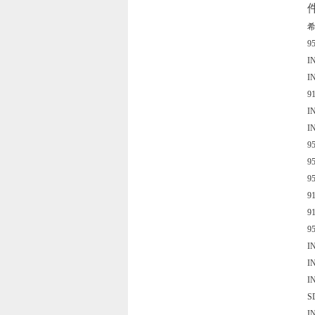
9
I
I
9
I
I
9
9
9
9
9
9
I
I
I
S
I