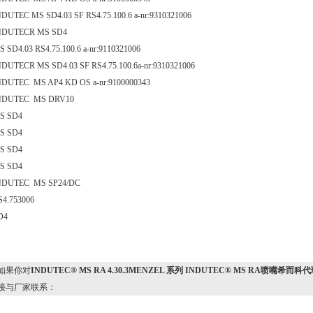
NDUTEC MS SD4.03 SF RS4.75.100.6 a-nr:9310321006
NDUTECR MS SD4
S SD4.03 RS4.75.100.6 a-nr:9110321006
NDUTECR MS SD4.03 SF RS4.75.100.6a-nr:9310321006
NDUTEC MS AP4 KD OS a-nr:9100000343
NDUTEC MS DRV10
S SD4
S SD4
S SD4
S SD4
NDUTEC MS SP24/DC
S4.753006
D4
果你对
INDUTEC® MS RA 4.30.3MENZEL 系列 INDUTEC® MS RA喷嘴希而科
接与厂家联系：