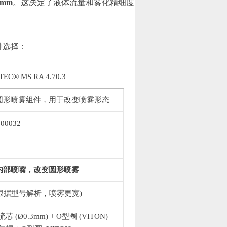
3 mm
。这决定了液体流量和雾化精细度。
种选择：
TEC® MS RA 4.70.3
圆形喷雾组件，用于改变喷雾形态
000032
内部喷嘴，改变圆形喷雾
根据型号解析，喷雾更宽)
流芯 (Ø0.3mm) + O型圈 (VITON)