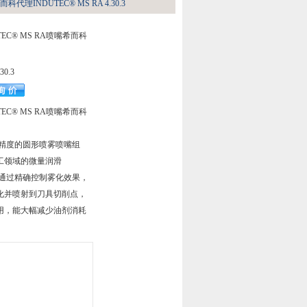
科代理INDUTEC® MS RA 4.30.3
UTEC® MS RA喷嘴希而科
30.3
UTEC® MS RA喷嘴希而科
高精度的圆形喷雾喷嘴组
工领域的微量润滑
们通过精确控制雾化效果，
化并喷射到刀具切削点，
用，能大幅减少油剂消耗