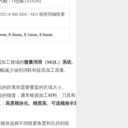
气帽 + O型圈 (VITON)
TEC® MS SD4 / SD3 精密同轴喷雾
mm, 0.4mm, 0.5mm, 0.6mm
属加工领域的
微量润滑（MQL）系统
。它们通过精确控制雾化效
大幅减少油剂消耗和提高加工质量。
削点的距离和需要覆盖的区域大小。
颗粒的细度，通常根据加工材料、刀具和工艺要求选择。
点：
高度模块化、精度高、可选规格丰富
。用户可以通过更换不同的“
3喷雾模块选择不同喷雾角度和孔径的组