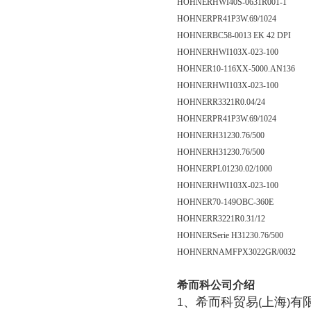
HOHNER
HWI40S-0631R001-1
HOHNER
PR41P3W.69/1024
HOHNER
BC58-0013 EK 42 DPI
HOHNER
HWI103X-023-100
HOHNER
10-116XX-5000.AN136
HOHNER
HWI103X-023-100
HOHNER
R3321R0.04/24
HOHNER
PR41P3W.69/1024
HOHNER
H31230.76/500
HOHNER
H31230.76/500
HOHNER
PL01230.02/1000
HOHNER
HWI103X-023-100
HOHNER
70-149OBC-360E
HOHNER
R3221R0.31/12
HOHNER
Serie H31230.76/500
HOHNER
NAMFPX3022GR/0032
希而科公司介绍
、希而科贸易
上海
有
1
(
)