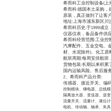
希而科工业控制设备
上
(
希而科
德国本土采购，
:
原装，真正做到了让客
地址
上海市浦东新区川
:
希而科历史
于
成立
:
1999
仪器仪表，备品备件供
希而科经营范围
工业控
:
汽摩配件、五金交电、
材、水泥除外
、化工原
)
航班周期
每周安排航班
:
货物包装
长期以来积累
:
国内运输风险。售后服
、希而科产品分类
2
:
传感器、接近开关、编
控制模块、继电器、总线模
隔离放大器、变送器、逆变
流量开关、流量计、液位计
电机、传动轴、轴承、夹具