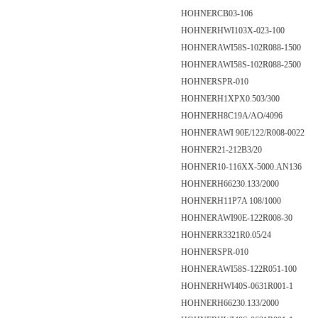
HOHNER
CB03-106
HOHNER
HWI103X-023-100
HOHNER
AWI58S-102R088-1500
HOHNER
AWI58S-102R088-2500
HOHNER
SPR-010
HOHNER
H1XPX0.503/300
HOHNER
H8C19A/AO/4096
HOHNER
AWI 90E/122/R008-0022
HOHNER
21-212B3/20
HOHNER
10-116XX-5000.AN136
HOHNER
H66230.133/2000
HOHNER
H11P7A 108/1000
HOHNER
AWI90E-122R008-30
HOHNER
R3321R0.05/24
HOHNER
SPR-010
HOHNER
AWI58S-122R051-100
HOHNER
HWI40S-0631R001-1
HOHNER
H66230.133/2000