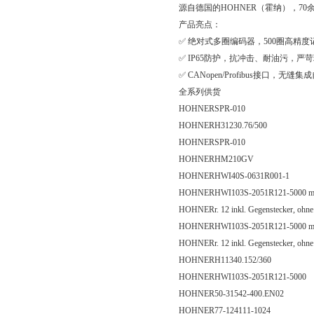
源自德国的HOHNER（霍纳），7
产品亮点：
✅ 绝对式多圈编码器，500圈高精
✅ IP65防护，抗冲击、耐油污，严
✅ CANopen/Profibus接口，无
全系列供货
HOHNER
SPR-010
HOHNER
H31230.76/500
HOHNER
SPR-010
HOHNER
HM210GV
HOHNER
HWI40S-0631R001-1
HOHNER
HWI103S-2051R121-5000 mi
HOHNER
r. 12 inkl. Gegenstecker, ohn
HOHNER
HWI103S-2051R121-5000 mi
HOHNER
r. 12 inkl. Gegenstecker, ohn
HOHNER
H11340.152/360
HOHNER
HWI103S-2051R121-5000
HOHNER
50-31542-400.EN02
HOHNER
77-124111-1024