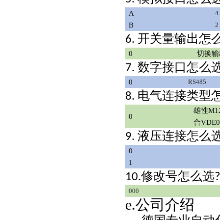
A
4
B
2
开关量输出怎
6.
0
切换输
数字接口怎么
7.
0
RS485
电气连接类型
8.
雄性
M1
0
合VDE0
液压连接怎么
9.
0
1
修改号怎么选
10.
000
e.公司介绍