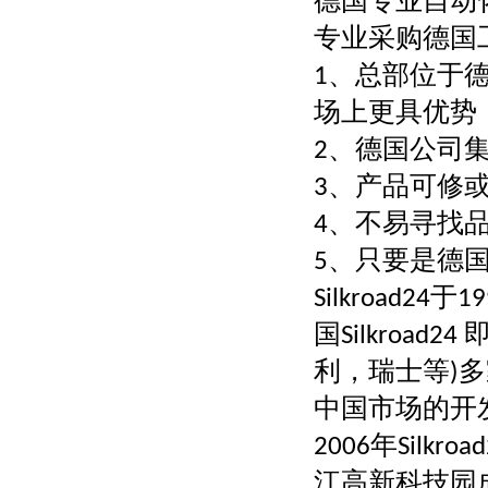
德国专业自动
专业采购德国
、总部位于
1
场上更具优势
、德国公司
2
、产品可修
3
、不易寻找
4
、只要是德
5
于
Silkroad24
19
国
Silkroad24
利，瑞士等
多
)
中国市场的开
年
2006
Silkroa
江高新科技园