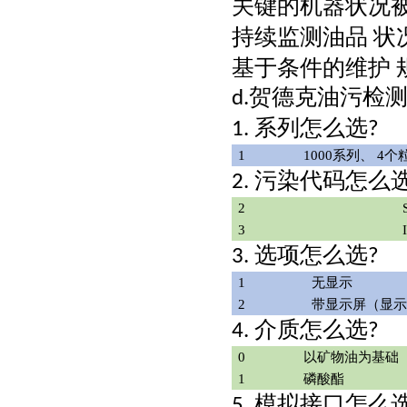
关键的机器状况
持续监测油品
状
基于条件的维护
贺德克油污检
d.
系列怎么选
1.
?
1
1000系列、 4
污染代码怎么
2.
2
3
选项怎么选
3.
?
1
无显示
2
带显示屏（显示
介质怎么选
4.
?
0
以矿物油为基础
1
磷酸酯
模拟接口怎么
5.