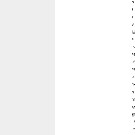
P
P
P
P
P
P
D
.-
-