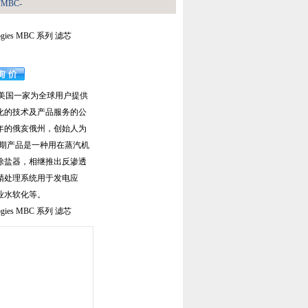
芯MBC-
logies MBC 系列 滤芯
ogies是美国一家为全球用户提供
化的技术及产品服务的公
6年的俄亥俄州，创始人为
r,公司早期产品是一种用在蒸汽机
除盐器，相继推出反渗透
精处理系统用于发电应
业水软化等。
logies MBC 系列 滤芯