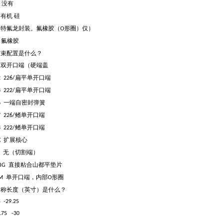
没有
N
有机 硅
S
特氟龙封装。氟橡胶（
形圈）仅）
T
O
氟橡胶
V
结束配置是什么？
双开口端（硬端盖
P
扁平单开口端
2 226/
扁平单开口端
3 222/
一端自密封弹簧
6
鳍单开口端
7 226/
鳍单开口端
8 222/
扩展核心
X
无（切割端）
N
直接粘合山都平垫片
BG
单开口端，内部
形圈
AM
O
标称长度（英寸）是什么？
5 -29.25
9.75 -30