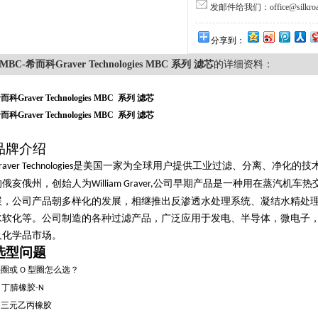
发邮件给我们：office@silkroa
分享到：
MBC-希而科Graver Technologies MBC 系列 滤芯
的详细资料：
而科Graver Technologies MBC 系列 滤芯
而科Graver Technologies MBC 系列 滤芯
品牌介绍
是美国一家为全球用户提供工业过滤、分离、净化的技
raver Technologies
的俄亥俄州，创始人为
公司早期产品是一种用在蒸汽机车热
William Graver,
展，公司产品朝多样化的发展，相继推出反渗透水处理系统、凝结水精处
水软化等。公司制造的各种过滤产品，广泛应用于发电、半导体，微电子
及化学品市场。
选型问题
垫圈或
型圈怎么选？
O
丁腈橡胶
B
-N
三元乙丙橡胶
E