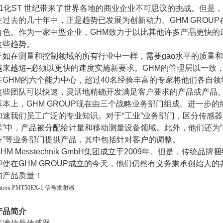
1
化
ST
世纪带来了世界各地的商业企业不可思议的挑战。但是，
在过去的几十年中，正是趋势已发展为创新动力。
GHM GROUP
角色。作为一家中型企业，
GHM
致力于以比其他许多产品更快的
这些趋势。
正如在测量和控制领域的所有行业中一样，需要gao水平的质量
越来越短–必须以更快的速度实施新要求。
GHM
的管理层以一致
在
GHM
的六个能力中心，超过
40
名经验丰富的专家将他们各自领
这些团队可以快速，灵活地精确开发满足客户要求的产品或产品
基本上，
GHM GROUP
现在由三个战略业务部门组成。进一步的
加速我们员工广泛的专业知识。对于“工业”业务部门，区分传感器
术”中，产品被分配给计量和移动测量设备领域。此外，他们还为“
务”等业务部门提供产品，其中包括针对客户的调整。
HM Messtechnik GmbH
集团成立于
2009
年。但是，传统品牌捆
即使在
GHM GROUP
成立的今天，他们仍然有义务秉承创始人的共
的产品质量！
mtron PMT50EX-1 信号发射器
产品简介