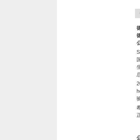
德
德
S
2
h