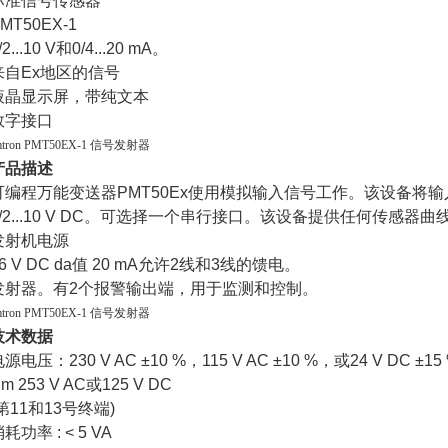
标准信号传感器
MT50EX-1
/2...10 V
和
0/4...20 mA
。
来自
Ex
地区的信号
液晶显示屏，带纯文本
数字接口
mtron PMT50EX-1 信号发射器
产品描述
可编程万能变送器
PMT50Ex
使用模拟输入信号工作。该设备将输
/2...10 V DC
。可选择一个串行接口。该设备提供任何传感器曲
发射机电源
6 V DC
da值
20 mA
允许
2
线和
3
线的馈电。
发射器。有
2
个报警输出端，用于监测和控制。
mtron PMT50EX-1 信号发射器
技术数据
电源电压：
230 V AC
±
10 %
，
115 V AC
±
10 %
，或
24 V DC
±
15
m 253 V AC
或
125 V DC
第
11
和
13
号终端
)
消耗功率
: < 5 VA