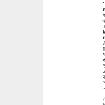
2
G
I