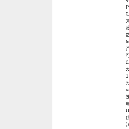
P
0
I
0
1
I
U
(