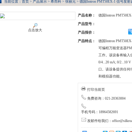
当前位置：
首页
>
产品展示
>
希而科
>
张丽元
> 德国Imtron PMT50EX-1 信号发射
产品名称：
德国Imtron PMT50
产品型号：
点击放大
产品报价：
产品特点：
德国Imtron PMT50
可编程万能变送器PM
工作。该设备将输入
0/4...20 mA; 0/2
口。该设备提供任何
和模拟器功能。
打印当前页
免费咨询：021-20363004
手机号码：18964582691
发邮件给我们：office@silkroa