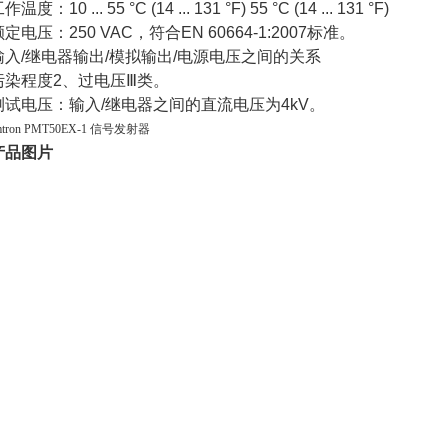
工作温度：
10 ... 55
°
C (14 ... 131
°
F) 55
°
C (14 ... 131
°
F)
额定电压：
250 VAC
，符合
EN 60664-1:2007
标准。
输入
/
继电器输出
/
模拟输出
/
电源电压之间的关系
污染程度
2
、过电压Ⅲ类。
测试电压：输入
/
继电器之间的直流电压为
4kV
。
mtron PMT50EX-1 信号发射器
产品图片