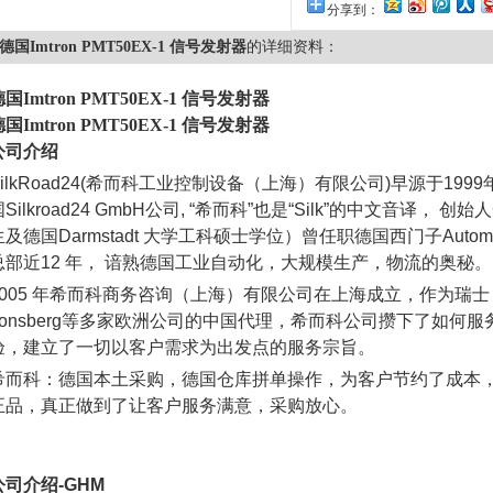
分享到：
德国Imtron PMT50EX-1 信号发射器
的详细资料：
国Imtron PMT50EX-1 信号发射器
国Imtron PMT50EX-1 信号发射器
公司介绍
ilkRoad24(
希而科工业控制设备（上海）有限公司
)
早源于
1999
国
Silkroad24 GmbH
公司
, “
希而科
”
也是
“Silk”
的中文音译， 创始人
生及德国
Darmstadt
大学工科硕士学位）曾任职德国西门子
Autom
总部近
12
年， 谙熟德国工业自动化，大规模生产，物流的奥秘。
005
年希而科商务咨询（上海）有限公司在上海成立，作为瑞士
onsberg
等多家欧洲公司的中国代理，希而科公司攒下了如何服
验，建立了一切以客户需求为出发点的服务宗旨。
希而科：德国本土采购，德国仓库拼单操作，为客户节约了成本
正品，真正做到了让客户服务满意，采购放心。
公司介绍
-GHM