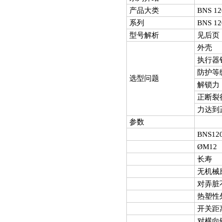
产品大类
BNS 12
系列
BNS 1
型号解析
见后页
外壳
执行器
防护等
选型问题
解锁力
正断裂
力达到
参数
BNS120
ØM12
长寿
无机械
对弄脏
热塑性
开关距
对横向