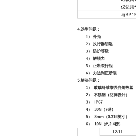
仅适用
与BP 1
4.
选型问题：
1
） 外壳
2
） 执行器钥匙
3
） 防护等级
4
） 解锁力
5
） 正断裂行程
6
） 力达到正断裂
5.
解决问题：
1
）
玻璃纤维增强自熄热塑
2
）
不锈钢（防摔设计）
3
）
IP67
4
）
30N
（
7
磅）
5
）
8mm
（
0.315
英寸）
6
）
10N
（约
2.4
磅）
12/11