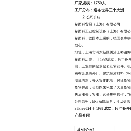
厂家规模：
1750
人
工厂分布：遍布世界三个大洲
2.
公司介绍
希而科贸易（上海）有限公司
希而科工业控制设备（上海）有限公
希而科：德国本土采购，德国仓库拼
放心。
地址：上海市浦东新区川沙王桥路999号1
希而科历史： 于1999成立，16
围：工业控制仪器仪表及零部件、机
稀有金属除外）、建筑装潢材料（钢
航班周期：每天安排航班，保证货物
货物包装：长期以来积累了大量货物
售后服务：客服，返修集中操作，*
处理效率：ERP系统做单，可以提
Silkroad24
于 1999 成立，16
产品介绍
系列介绍