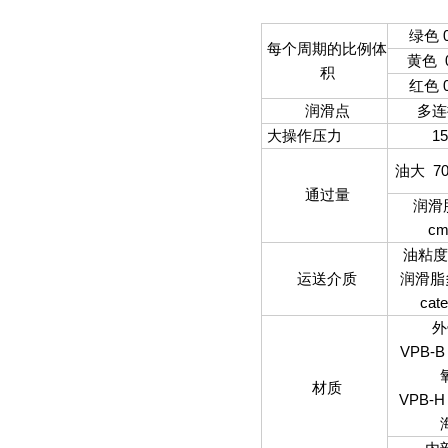
绿色 0
每个周期的比例体
黄色 0
积
红色 0
润滑点
多连
大操作压力
15
油大 700
通过量
润滑
cm
油粘度：
运送介质
润滑脂
cate
外
VPB-
材质
VPB-