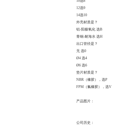
10
选
8
12
选
9
14
选
10
外壳材质是？
铝
-
阳极氧化
选
B
青铜
-
耐海水
选
H
出口管径是？
无
选
0
Ø4
选
4
Ø6
选
6
垫片材质是？
NBR
（橡胶），选
P
FPM
（氟橡胶），选
V
产品图片：
公司历史：