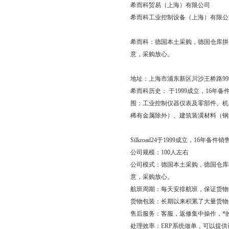
希而科贸易（上海）有限公司
希而科工业控制设备（上海）有限公
希而科：德国本土采购，德国仓库拼
意，采购放心。
地址：上海市浦东新区川沙王桥路
99
希而科历史：
于
1999
成立，
16
年备
围：工业控制仪器仪表及零部件、机
稀有金属除外）、建筑装潢材料（钢
Silkroad24
于
1999
成立，
16
年备件销
公司规模：
100
人左右
公司模式：德国本土采购，德国仓库
意，采购放心。
航班周期：每天安排航班，保证货物
货物包装：长期以来积累了大量货物
售后服务：客服，返修集中操作，*
处理效率：
ERP
系统做单，可以提供