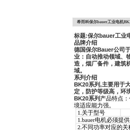
希而科保尔bauer工业电机BK
标题
:
保尔
bauer
工业
品牌介绍
德国保尔
Bauer
公司
业：自动推动领域、
造，烟厂备件，建筑
域。
系列介绍
BK20
系列
,
主要用于
定，防护等级高，环
BK20
系列
产品特点：
境适应能力强。
1.
关于型号
1.bauer
电机必须提供
2.
不同功率对应的关