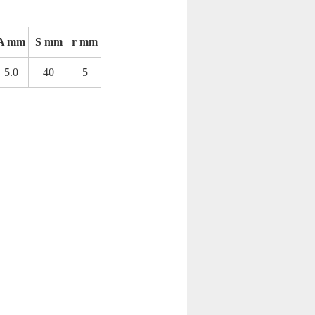
A mm
S mm
r mm
5.0
40
5