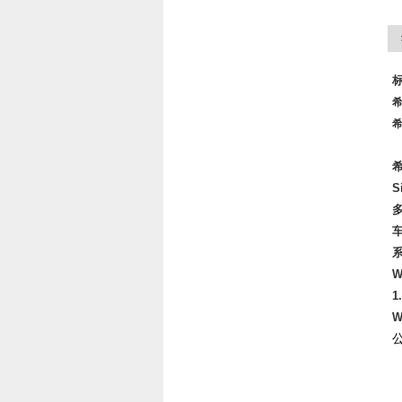
希
希
S
W
1
W