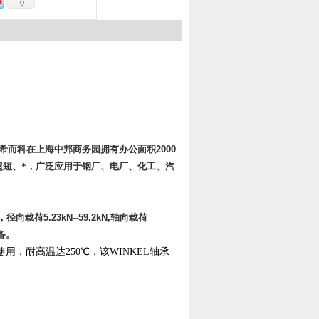
0
希而科在上海中邦商务园拥有办公面积
2000
超短、*，广泛应用于钢厂、电厂、化工、汽
，径向载荷
5.23kN--59.2kN,
轴向载荷
备。
用，耐高温达250℃，该WINKEL轴承