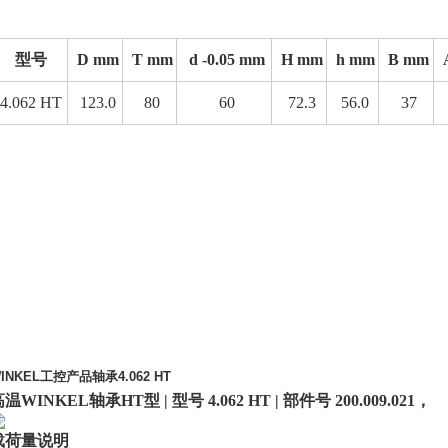
型号
D mm
T mm
d -0.05 mm
H mm
h mm
B mm
4.062 HT
123.0
80
60
72.3
56.0
37
INKEL
工控产品轴承
4.062 HT
高温
WINKEL
轴承
HT
型
|
型号
4.062 HT |
部件号
200.009.021
，
载荷量说明