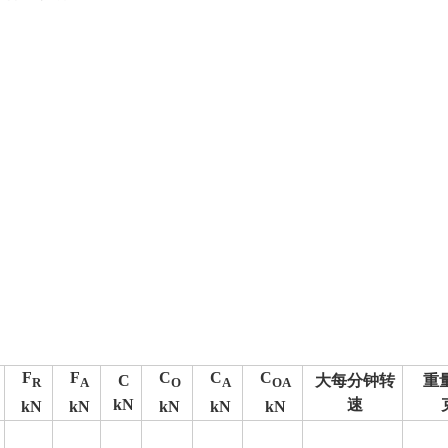
F
F
C
C
C
C
大每分钟转
重
R
A
O
A
OA
kN
速
kN
kN
kN
kN
kN