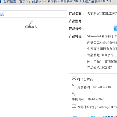
当前位置：
首页
>
产品展示
> >
希而科
> 希而科WINKEL工控产品轴承4.062 HT
产品名称：
希而科WINKEL工控产品
产品型号：
点击放大
产品报价：
产品特点：
Silkroad24 希而科
内进口工业备品备件
中邦商务园拥有办公面积
售品牌超 5000 多个
家。产品*、货期超短
产品轴承4.062 HT
打印当前页
免费咨询：021-20363004
手机号码：18964582691
发邮件给我们：office@silkroa