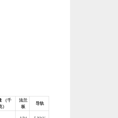
量 （千
法兰
导轨
克）
板