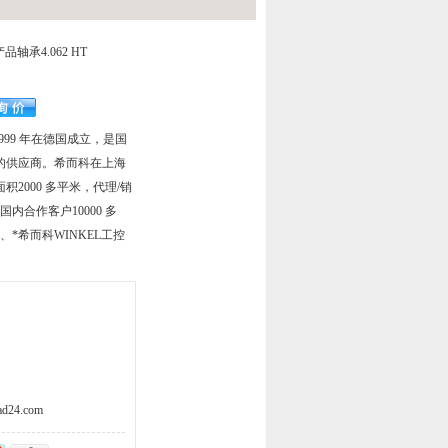
轴承4.062 HT
于 1999 年在德国成立，是国
的供应商。希而科在上海
2000 多平米，代理/销
，国内合作客户10000 多
、*希而科WINKEL工控
d24.com